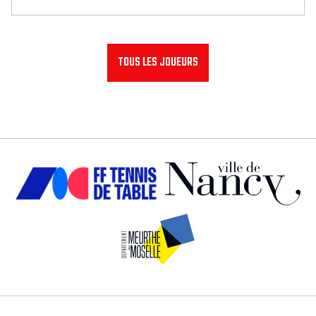
TOUS LES JOUEURS