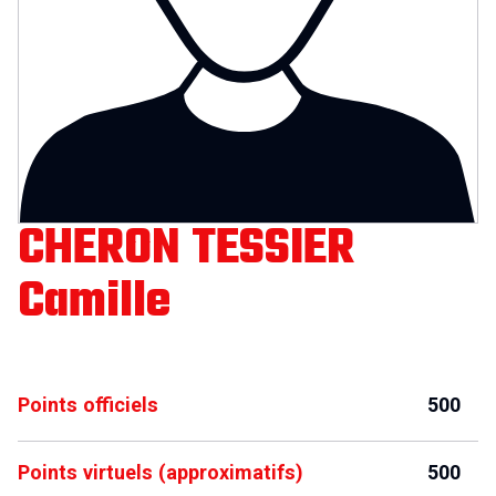
CHERON TESSIER
Camille
Points officiels
500
Points virtuels (approximatifs)
500