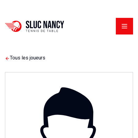
Tous les joueurs