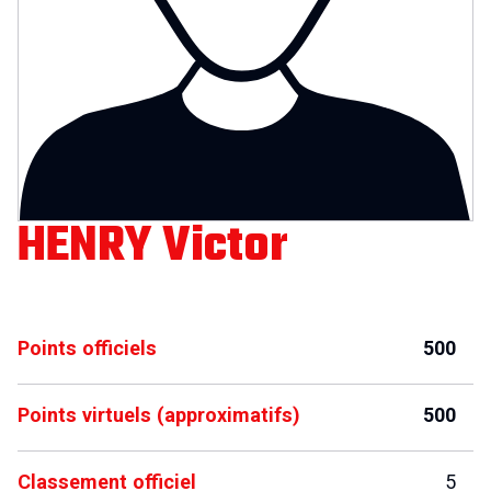
HENRY
Victor
Points officiels
500
Points virtuels (approximatifs)
500
Classement officiel
5