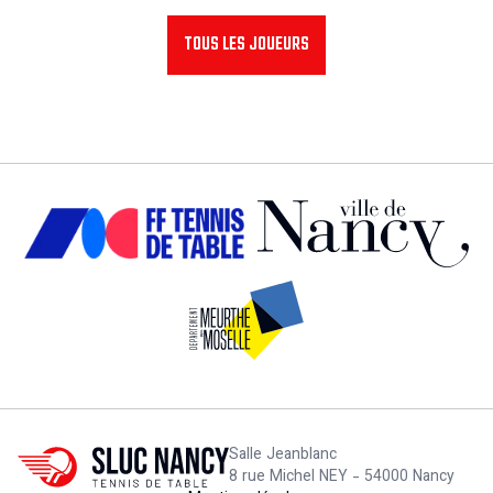
TOUS LES JOUEURS
Salle Jeanblanc
8 rue Michel NEY - 54000 Nancy