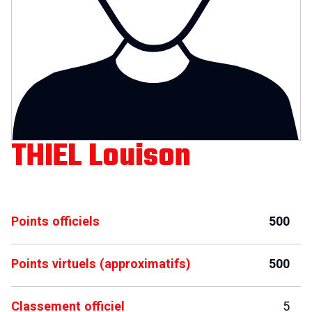
THIEL
Louison
Points officiels
500
Points virtuels (approximatifs)
500
Classement officiel
5